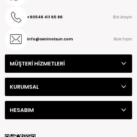
+90546 411 65 86
Bizi Arayın
info@seninolsun.com
Bize Yazın
MÜŞTERİ HİZMETLERİ
KURUMSAL
HESABIM