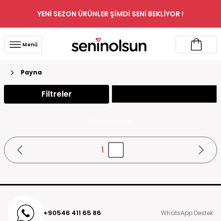
YENİ SEZON ÜRÜNLER ŞİMDİ SENİ BEKLİYOR !
Menü
Payna
Filtreler
Ürün bulunamadı
1
+90546 411 65 86
WhatsApp Destek