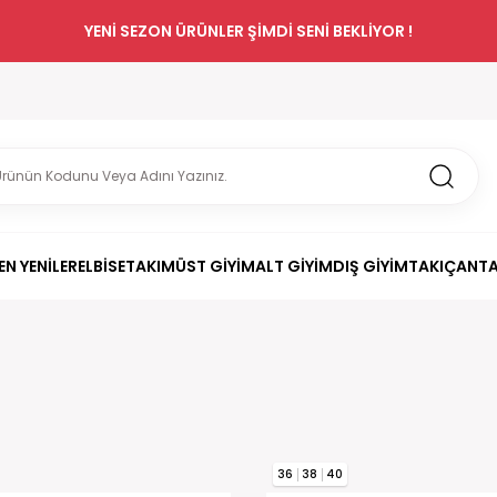
YENİ SEZON ÜRÜNLER ŞİMDİ SENİ BEKLİYOR !
EN YENİLER
ELBİSE
TAKIM
ÜST GİYİM
ALT GİYİM
DIŞ GİYİM
TAKI
ÇANT
36
38
40