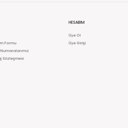
HESABIM
Üye Ol
im Formu
Üye Girişi
 Numaralarımız
ış Sözleşmesi