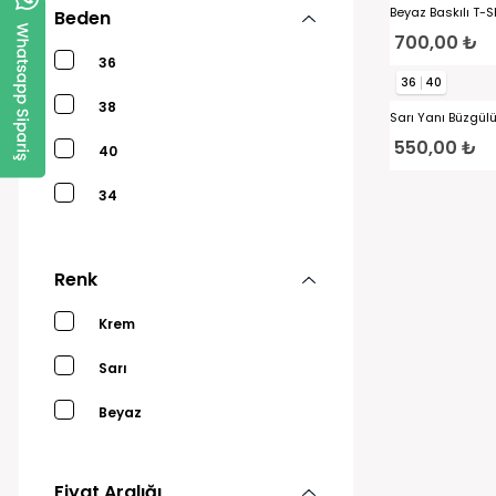
Beyaz Baskılı T-Sh
Beden
700,00 ₺
36
36
40
38
Sarı Yanı Büzgülü
550,00 ₺
40
34
42
Renk
Krem
Sarı
Beyaz
Fiyat Aralığı