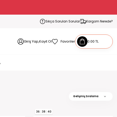
Sıkça Sorulan Sorular
Kargom Nerede?
Giriş Yap,Kayıt Ol
Favoriler
0.00 TL
A
36
38
40