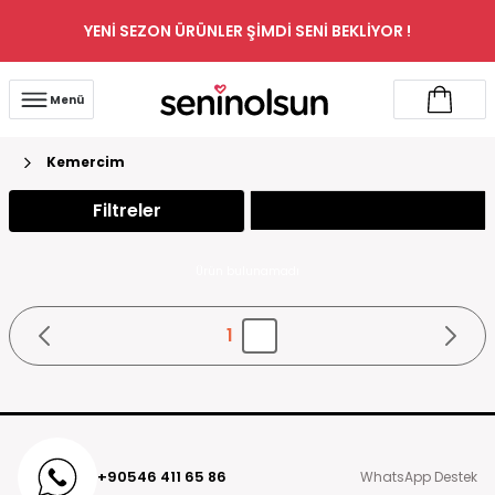
YENİ SEZON ÜRÜNLER ŞİMDİ SENİ BEKLİYOR !
Menü
Kemercim
Filtreler
Ürün bulunamadı
1
+90546 411 65 86
WhatsApp Destek