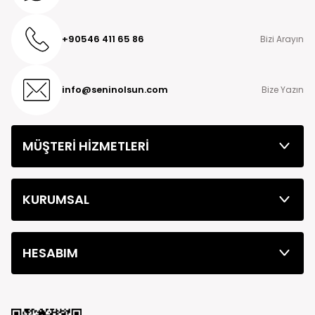
+90546 411 65 86
Bizi Arayın
info@seninolsun.com
Bize Yazın
MÜŞTERİ HİZMETLERİ
KURUMSAL
HESABIM