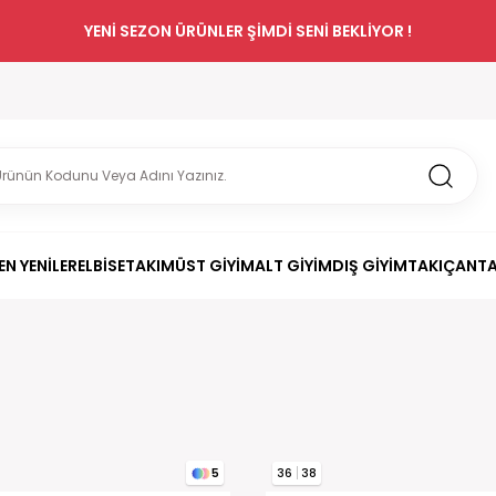
YENİ SEZON ÜRÜNLER ŞİMDİ SENİ BEKLİYOR !
EN YENİLER
ELBİSE
TAKIM
ÜST GİYİM
ALT GİYİM
DIŞ GİYİM
TAKI
ÇANT
36
38
5