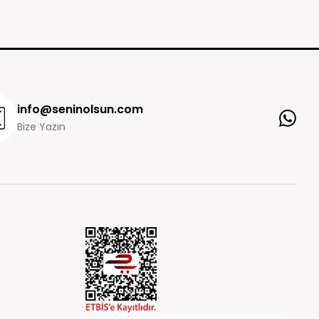
info@seninolsun.com
Bize Yazın