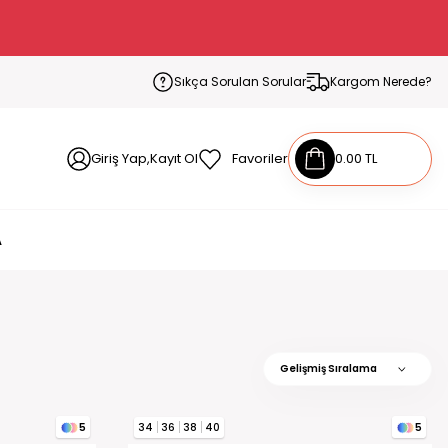
Sıkça Sorulan Sorular
Kargom Nerede?
Giriş Yap,Kayıt Ol
Favoriler
0.00 TL
A
34
36
38
40
5
5