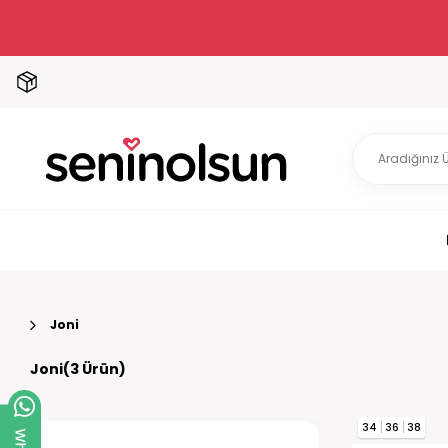
Joni
Joni(3 Ürün)
34
36
38