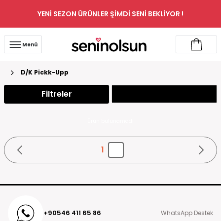
YENİ SEZON ÜRÜNLER ŞİMDİ SENİ BEKLİYOR !
Menü
D/K Pickk-Upp
Filtreler
Ürün bulunamadı
1
+90546 411 65 86
WhatsApp Destek