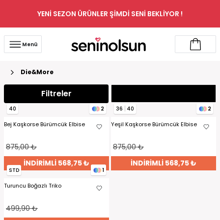
YENİ SEZON ÜRÜNLER ŞİMDİ SENİ BEKLİYOR !
Menü
Die&More
Filtreler
40
2
36
40
2
Bej Kaşkorse Bürümcük Elbise
Yeşil Kaşkorse Bürümcük Elbise
875,00 ₺
875,00 ₺
İNDİRİMLİ 568,75 ₺
İNDİRİMLİ 568,75 ₺
STD
1
Turuncu Boğazlı Triko
499,90 ₺