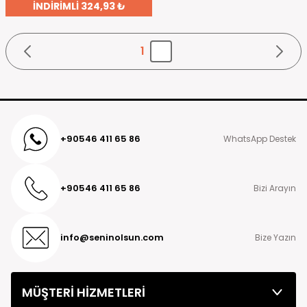
İNDİRİMLİ 324,93 ₺
1
+90546 411 65 86
WhatsApp Destek
+90546 411 65 86
Bizi Arayın
info@seninolsun.com
Bize Yazın
MÜŞTERİ HİZMETLERİ