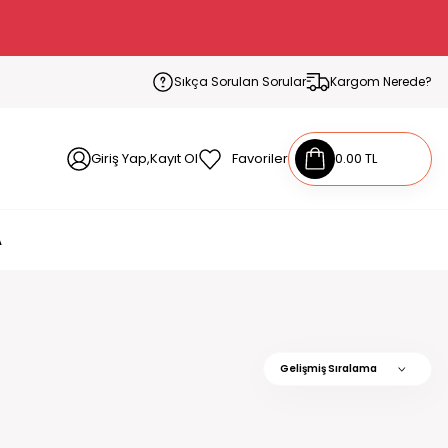
Sıkça Sorulan Sorular
Kargom Nerede?
Giriş Yap,Kayıt Ol
Favoriler
0.00 TL
A