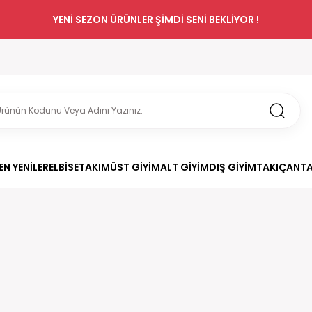
YENİ SEZON ÜRÜNLER ŞİMDİ SENİ BEKLİYOR !
EN YENİLER
ELBİSE
TAKIM
ÜST GİYİM
ALT GİYİM
DIŞ GİYİM
TAKI
ÇANT