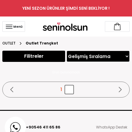
YENİ SEZON ÜRÜNLER ŞİMDİ SENİ BEKLİYOR !
Menü
OUTLET
Outlet Trençkot
Filitreler
Ürün bulunamadı
1
+90546 411 65 86
WhatsApp Destek