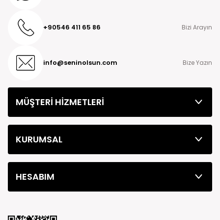
+90546 411 65 86
Bizi Arayın
info@seninolsun.com
Bize Yazın
MÜŞTERİ HİZMETLERİ
KURUMSAL
HESABIM