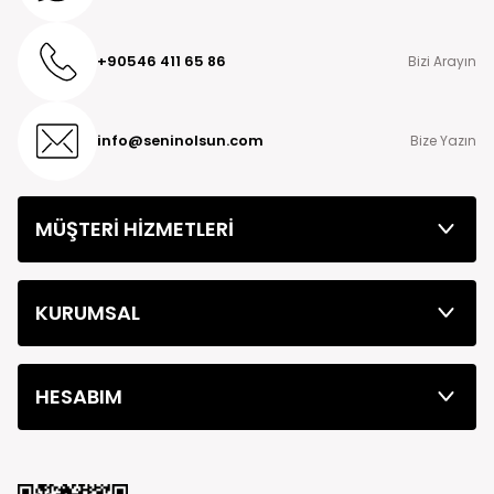
+90546 411 65 86
Bizi Arayın
info@seninolsun.com
Bize Yazın
MÜŞTERİ HİZMETLERİ
KURUMSAL
HESABIM