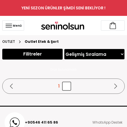
YENİ SEZON ÜRÜNLER ŞİMDİ SENİ BEKLİYOR !
Menü
OUTLET
Outlet Etek & Şort
Filitreler
Ürün bulunamadı
1
+90546 411 65 86
WhatsApp Destek