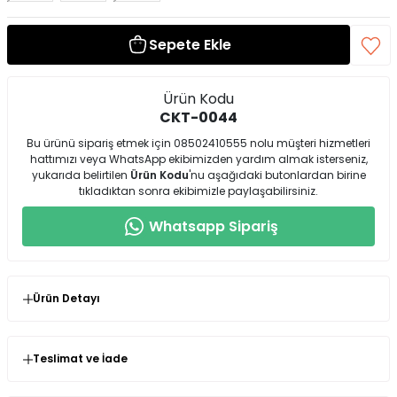
Sepete Ekle
Ürün Kodu
CKT-0044
Bu ürünü sipariş etmek için 08502410555 nolu müşteri hizmetleri
hattımızı veya WhatsApp ekibimizden yardım almak isterseniz,
yukarıda belirtilen
Ürün Kodu
'nu aşağıdaki butonlardan birine
tıkladıktan sonra ekibimizle paylaşabilirsiniz.
Whatsapp Sipariş
Ürün Detayı
Modelin Giydiği Ürün Bedeni: 36
Ürün Boyu: 38cm
Ürün Cinsi: %95 Elesten %5 polyester
Teslimat ve İade
Tek düğmelidir.
Seninolsun.com'dan satın almış olduğunuz ürünlerin