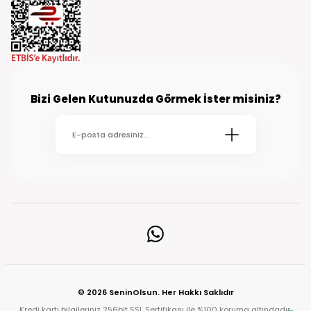
Bizi Gelen Kutunuzda Görmek İster misiniz?
© 2026 SeninOlsun. Her Hakkı Saklıdır
Kredi kartı bilgileriniz 256bit SSL Sertifikası ile %100 koruma altındadır.