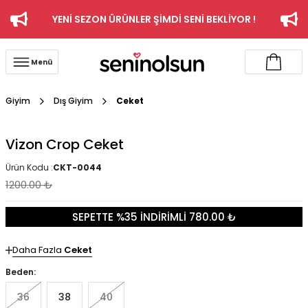
YENİ SEZON ÜRÜNLER ŞİMDİ SENİ BEKLİYOR !
Menü
Giyim
Dış Giyim
Ceket
Vizon Crop Ceket
Ürün Kodu :
CKT-0044
1200.00
₺
SEPETTE %35 İNDİRİMLİ 780.00 ₺
Daha Fazla
Ceket
Beden:
36
38
40