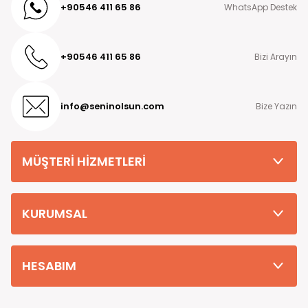
+90546 411 65 86
WhatsApp Destek
+90546 411 65 86
Bizi Arayın
info@seninolsun.com
Bize Yazın
MÜŞTERİ HİZMETLERİ
KURUMSAL
HESABIM