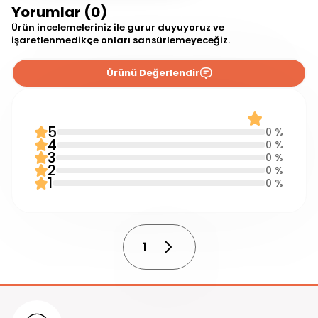
Yorumlar (0)
Ürün incelemeleriniz ile gurur duyuyoruz ve
işaretlenmedikçe onları sansürlemeyeceğiz.
Ürünü Değerlendir
0 Yorum
0.0
5
0 %
4
0 %
3
0 %
2
0 %
1
0 %
1