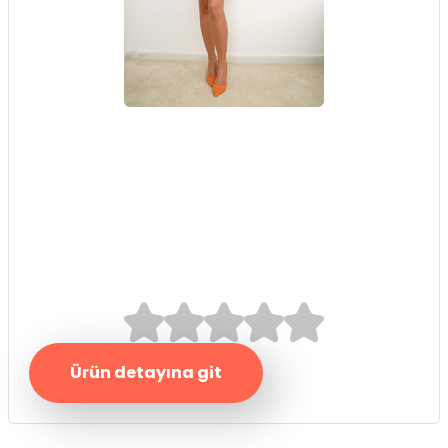
Turuncu Pike
Jagarlı Etek
0.0/5
Ürün detayına git