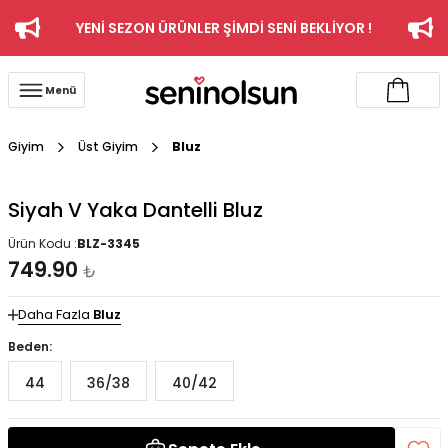
YENİ SEZON ÜRÜNLER ŞİMDİ SENİ BEKLİYOR !
Menü
Giyim
Üst Giyim
Bluz
Siyah V Yaka Dantelli Bluz
Ürün Kodu :
BLZ-3345
749.90
₺
Daha Fazla
Bluz
Beden:
44
36/38
40/42