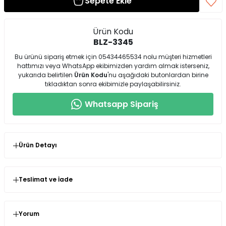
Sepete Ekle
Ürün Kodu
BLZ-3345
Bu ürünü sipariş etmek için 05434465534 nolu müşteri hizmetleri
hattımızı veya WhatsApp ekibimizden yardım almak isterseniz,
yukarıda belirtilen
Ürün Kodu
'nu aşağıdaki butonlardan birine
tıkladıktan sonra ekibimizle paylaşabilirsiniz.
Whatsapp Sipariş
Ürün Detayı
Siyah V Yaka Dantelli Bluz
Teslimat ve İade
Model Bilgileri
Seninolsun.com'dan satın almış olduğunuz ürünlerin
kullanılmamış olması şartıyla değişim veya iade süresi
siparişinizi teslim aldığınız andan itibaren 14 gündür.
Yorum
Bu ürünün görsellerindeki manken ölçüleri