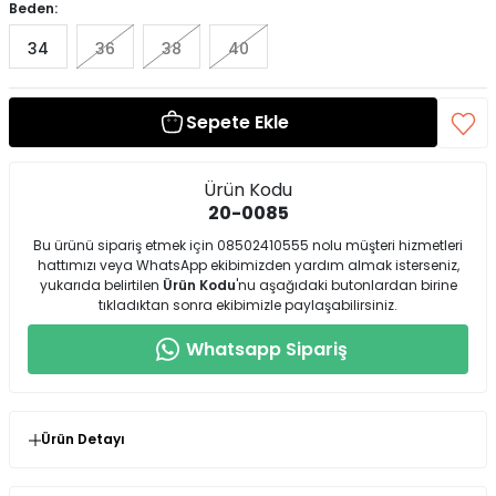
Beden:
34
36
38
40
Sepete Ekle
Ürün Kodu
20-0085
Bu ürünü sipariş etmek için 08502410555 nolu müşteri hizmetleri
hattımızı veya WhatsApp ekibimizden yardım almak isterseniz,
yukarıda belirtilen
Ürün Kodu
'nu aşağıdaki butonlardan birine
tıkladıktan sonra ekibimizle paylaşabilirsiniz.
Whatsapp Sipariş
Ürün Detayı
Modelin Giydiği Ürün Bedeni: 34