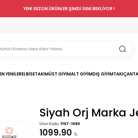
YENİ SEZON ÜRÜNLER ŞİMDİ SENİ BEKLİYOR !
EN YENİLER
ELBİSE
TAKIM
ÜST GİYİM
ALT GİYİM
DIŞ GİYİM
TAKI
ÇANT
Siyah Orj Marka 
Ürün Kodu :
PNT-1985
1099.90
₺