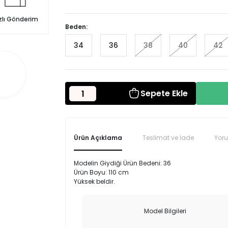
zlı Gönderim
Beden:
34
36
38
40
42
Sepete Ekle
Ürün Açıklama
Teslimat ve İade
Yor
Modelin Giydiği Ürün Bedeni: 36
Ürün Boyu: 110 cm
Yüksek beldir.
Model Bilgileri