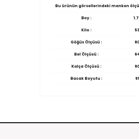
Bu ürünün görsellerindeki manken ölçü
Boy :
1.
Kilo :
5
Göğüs Ölçüsü :
8
Bel Ölçüsü :
6
Kalça Ölçüsü :
9
Bacak Boyutu :
9
Seninolsun.com'dan satın almış olduğunuz ürünle
Yorum (0)
siparişinizi teslim aldığınız andan itibaren 14 günd
Ürün incelemeleriniz ile gurur duyuyoruz v
İade ve değişim süreçlerini daha hızlı yapmak için s
iade yada değişime gönderebilirsiniz.
Ürün iadesi yaptığınız zaman, ürün incelemeden k
iade yapılmaktadır.