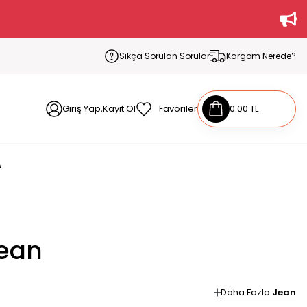
Sıkça Sorulan Sorular
Kargom Nerede?
Giriş Yap,Kayıt Ol
Favoriler
0.00 TL
A
Jean
Daha Fazla
Jean