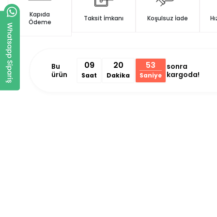
Kapıda
Taksit İmkanı
Koşulsuz İade
Hı
Ödeme
09
20
53
Bu
sonra
ürün
kargoda!
Saat
Dakika
Saniye