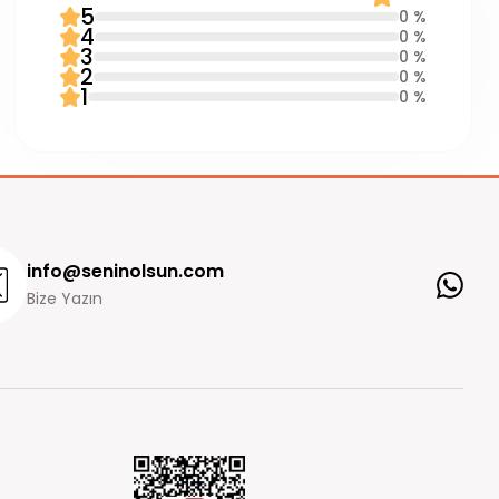
5
0 %
4
0 %
3
0 %
2
0 %
1
0 %
info@seninolsun.com
Bize Yazın