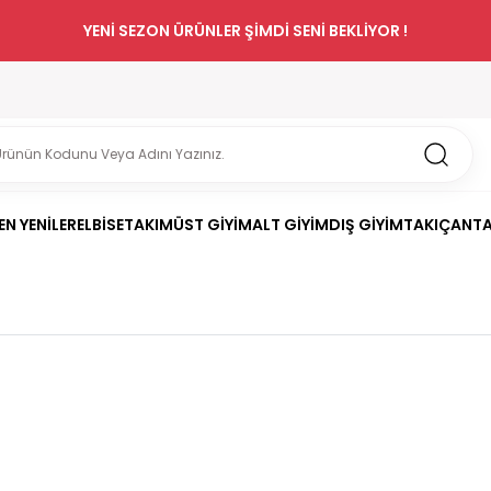
YENİ SEZON ÜRÜNLER ŞİMDİ SENİ BEKLİYOR !
EN YENİLER
ELBİSE
TAKIM
ÜST GİYİM
ALT GİYİM
DIŞ GİYİM
TAKI
ÇANT
h Massi Büzgülü Bluz
.0/5