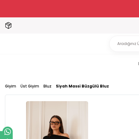
Giyim
Üst Giyim
Bluz
Siyah Massi Büzgülü Bluz
Siya
0