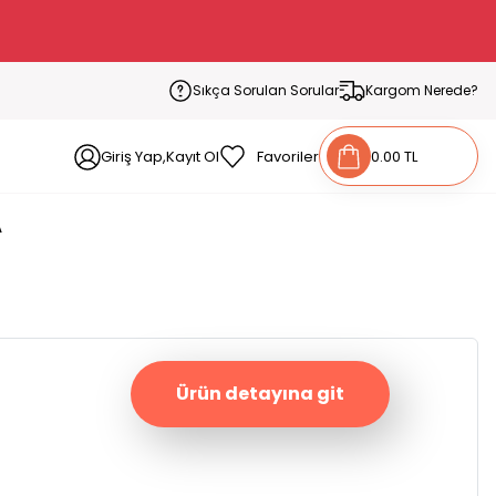
Sıkça Sorulan Sorular
Kargom Nerede?
Giriş Yap,Kayıt Ol
Favoriler
0.00 TL
A
Ürün detayına git