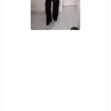
Siyah Fermuar
Detaylı Kargo
Pantolon, Beyaz
Bikini Görünümlü T-
Shirt
0.0/5