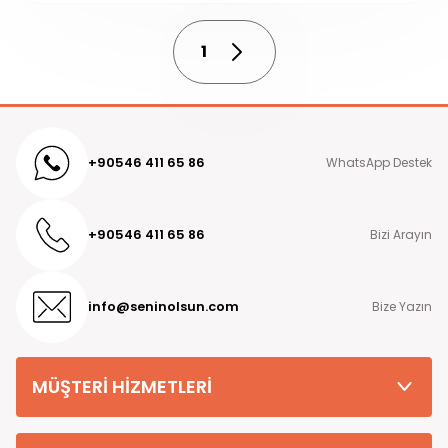
1
+90546 411 65 86
WhatsApp Destek
+90546 411 65 86
Bizi Arayın
info@seninolsun.com
Bize Yazın
MÜŞTERİ HİZMETLERİ