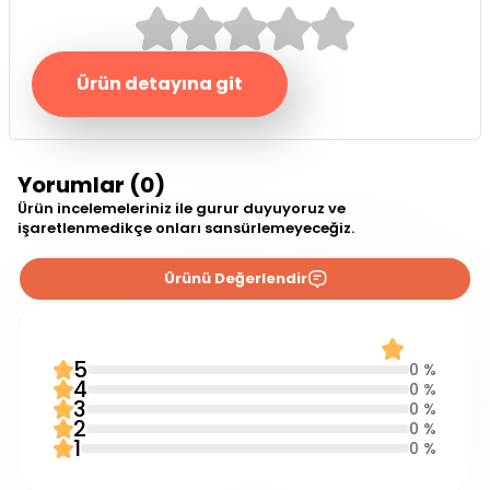
Ürün detayına git
Yorumlar (0)
Ürün incelemeleriniz ile gurur duyuyoruz ve
işaretlenmedikçe onları sansürlemeyeceğiz.
Ürünü Değerlendir
0 Yorum
0.0
5
0 %
4
0 %
3
0 %
2
0 %
1
0 %