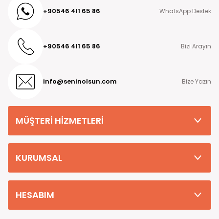
+90546 411 65 86
WhatsApp Destek
+90546 411 65 86
Bizi Arayın
info@seninolsun.com
Bize Yazın
MÜŞTERİ HİZMETLERİ
KURUMSAL
HESABIM