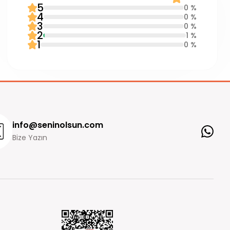
5
0 %
4
0 %
3
0 %
2
1 %
1
0 %
info@seninolsun.com
Bize Yazın