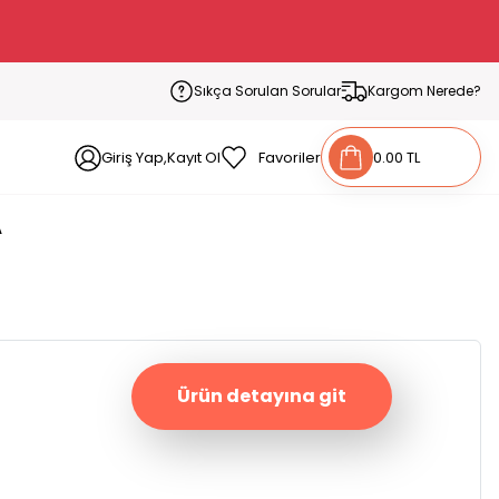
Sıkça Sorulan Sorular
Kargom Nerede?
Giriş Yap,Kayıt Ol
Favoriler
0.00 TL
A
Ürün detayına git