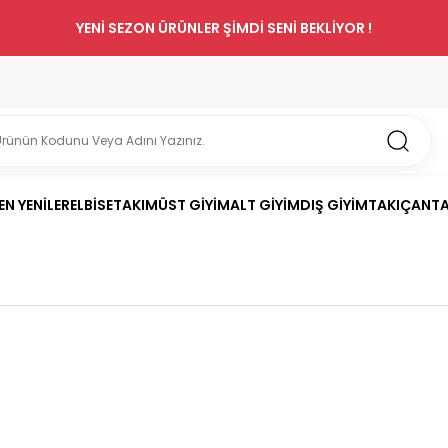
YENİ SEZON ÜRÜNLER ŞİMDİ SENİ BEKLİYOR !
EN YENİLER
ELBİSE
TAKIM
ÜST GİYİM
ALT GİYİM
DIŞ GİYİM
TAKI
ÇANT
h Brode Pantolon
.0/5