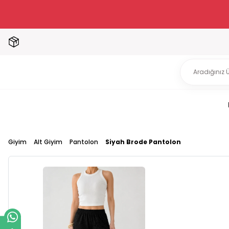
Giyim
Alt Giyim
Pantolon
Siyah Brode Pantolon
Siya
2