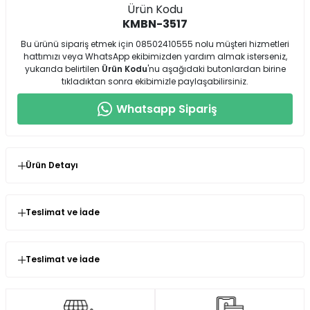
Ürün Kodu
KMBN-3517
Bu ürünü sipariş etmek için 08502410555 nolu müşteri hizmetleri
hattımızı veya WhatsApp ekibimizden yardım almak isterseniz,
yukarıda belirtilen
Ürün Kodu
'nu aşağıdaki butonlardan birine
tıkladıktan sonra ekibimizle paylaşabilirsiniz.
Whatsapp Sipariş
Ürün Detayı
Sarı Poplin Gömlek, Yeşil Orj Marka Önü Cep Detaylı Pantolon
Teslimat ve İade
Seninolsun.com'dan satın almış olduğunuz ürünlerin
kullanılmamış olması şartıyla değişim veya iade süresi
siparişinizi teslim aldığınız andan itibaren 14 gündür.
Teslimat ve İade
Yorum (0)
İade ve değişim süreçlerini daha hızlı yapmak için sizlere paket
içinde gönderdiğimiz faturası ile birlikte ürünleri bize iade yada
Ürün incelemeleriniz ile gurur duyuyoruz ve
değişime gönderebilirsiniz.
işaretlenmedikçe onları sansürlemeyeceğiz.