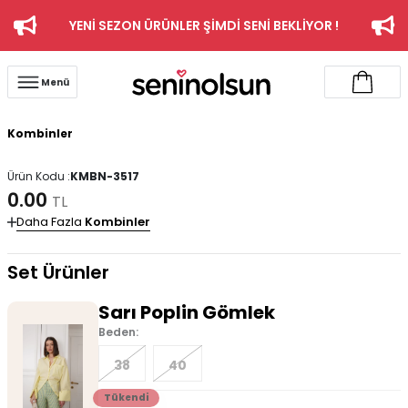
YENİ SEZON ÜRÜNLER ŞİMDİ SENİ BEKLİYOR !
Menü
Kombinler
Ürün Kodu :
KMBN-3517
0.00
TL
Daha Fazla
Kombinler
Set Ürünler
Sarı Poplin Gömlek
Beden:
38
40
Tükendi