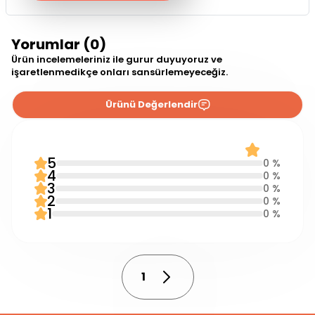
Yorumlar (0)
Ürün incelemeleriniz ile gurur duyuyoruz ve
işaretlenmedikçe onları sansürlemeyeceğiz.
Ürünü Değerlendir
0 Yorum
0.0
5
0 %
4
0 %
3
0 %
2
0 %
1
0 %
1