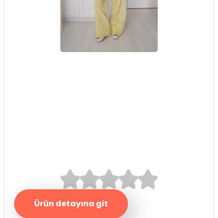
Sarı Orj Marka
Tensel Kumaş
Takım
0.0/5
Ürün detayına git