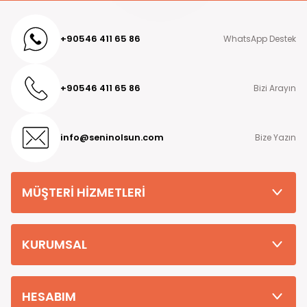
+90546 411 65 86
WhatsApp Destek
+90546 411 65 86
Bizi Arayın
info@seninolsun.com
Bize Yazın
MÜŞTERİ HİZMETLERİ
KURUMSAL
HESABIM