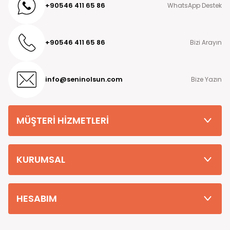
+90546 411 65 86
WhatsApp Destek
+90546 411 65 86
Bizi Arayın
info@seninolsun.com
Bize Yazın
MÜŞTERİ HİZMETLERİ
KURUMSAL
HESABIM