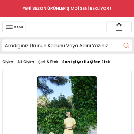
YENİ SEZON ÜRÜNLER ŞİMDİ SENİ BEKLİYOR !
Menü
Giyim
Alt Giyim
Şort & Etek
Sarı İçi Şortlu Şifon Etek