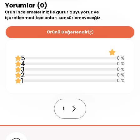
Yorumlar (0)
Ürün incelemeleriniz ile gurur duyuyoruz ve
işaretlenmedikçe onları sansürlemeyeceğiz.
Ürünü Değerlendir
0 Yorum
0.0
5
0 %
4
0 %
3
0 %
2
0 %
1
0 %
1