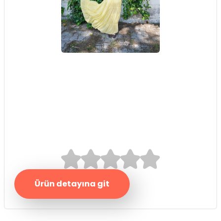
Sarı İçi Şortlu Şifon
Etek
0.0/5
Ürün detayına git