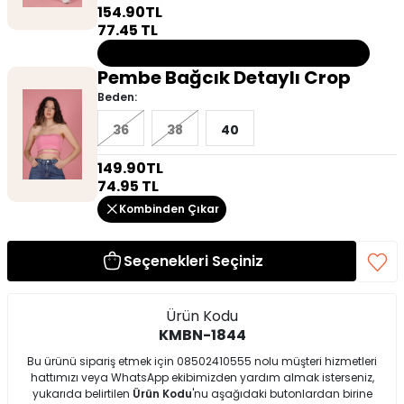
154.90
TL
77.45
TL
Bu ürün tükendiği için kombine dahil değildir!
Pembe Bağcık Detaylı Crop
Beden:
36
38
40
149.90
TL
74.95
TL
Kombinden Çıkar
Seçenekleri Seçiniz
Ürün Kodu
KMBN-1844
Bu ürünü sipariş etmek için 08502410555 nolu müşteri hizmetleri
hattımızı veya WhatsApp ekibimizden yardım almak isterseniz,
yukarıda belirtilen
Ürün Kodu
'nu aşağıdaki butonlardan birine