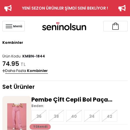
YENİ SEZON ÜRÜNLER ŞİMDİ SENİ BEKLİYOR !
Menü
Kombinler
Ürün Kodu :
KMBN-1844
74.95
TL
Daha Fazla
Kombinler
Set Ürünler
Pembe Çift Cepli Bol Paça
Pantolon
Beden:
36
38
40
34
42
Tükendi