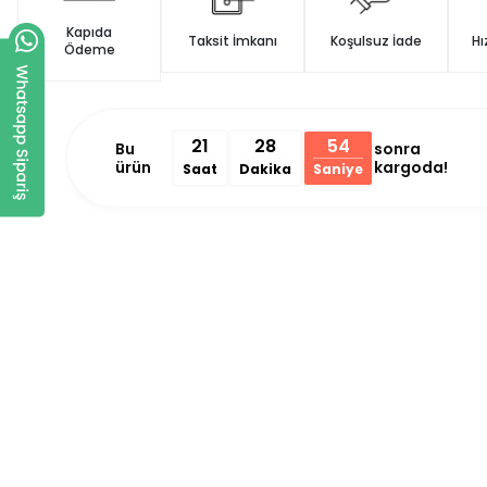
Kapıda
Taksit İmkanı
Koşulsuz İade
Hı
Ödeme
21
28
53
Bu
sonra
ürün
kargoda!
Saat
Dakika
Saniye