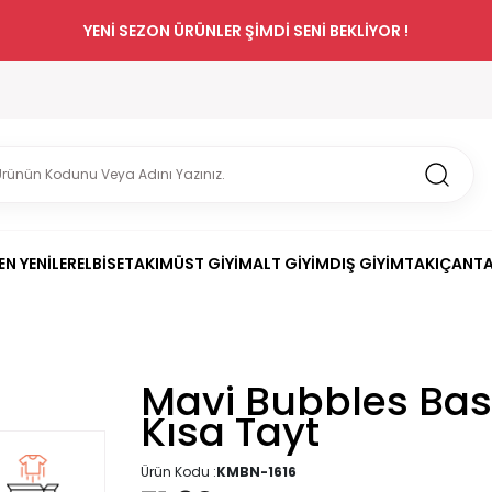
YENİ SEZON ÜRÜNLER ŞİMDİ SENİ BEKLİYOR !
EN YENİLER
ELBİSE
TAKIM
ÜST GİYİM
ALT GİYİM
DIŞ GİYİM
TAKI
ÇANT
Mavi Bubbles Bask
Kısa Tayt
Ürün Kodu :
KMBN-1616