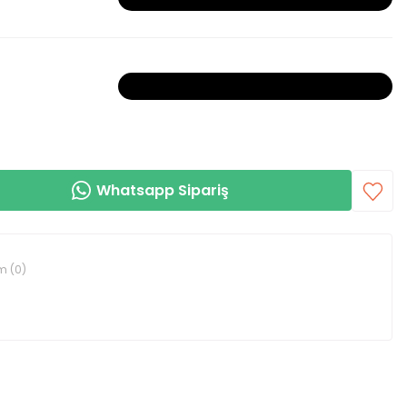
Bu ürün tükendiği için kombine dahil değildir!
Whatsapp Sipariş
m (0)
rin kullanılmamış olması şartıyla değişim veya iade süresi
ür.
e işaretlenmedikçe onları sansürlemeyeceğiz.
izlere paket içinde gönderdiğimiz faturası ile birlikte ürünleri bize