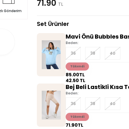
71.90
TL
zlı Gönderim
Set Ürünler
Mavi Önü Bubbles Bas
Beden:
36
38
40
Tükendi
85.00
TL
42.50
TL
Bej Beli Lastikli Kısa 
Beden:
36
38
40
Tükendi
71.90
TL