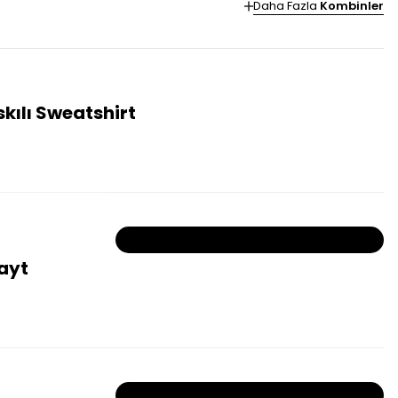
Daha Fazla
Kombinler
kılı Sweatshirt
Bu ürün tükendiği için kombine dahil değildir!
Tayt
Bu ürün tükendiği için kombine dahil değildir!