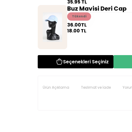
35.95
TL
Buz Mavisi Deri Cap
Tükendi
36.00
TL
18.00
TL
Seçenekleri Seçiniz
Ürün Açıklama
Teslimat ve İade
Yoru
Seninolsun.com'dan satın almış olduğunuz ürünle
Yorum (0)
siparişinizi teslim aldığınız andan itibaren 14 günd
Ürün incelemeleriniz ile gurur duyuyoruz v
İade ve değişim süreçlerini daha hızlı yapmak için s