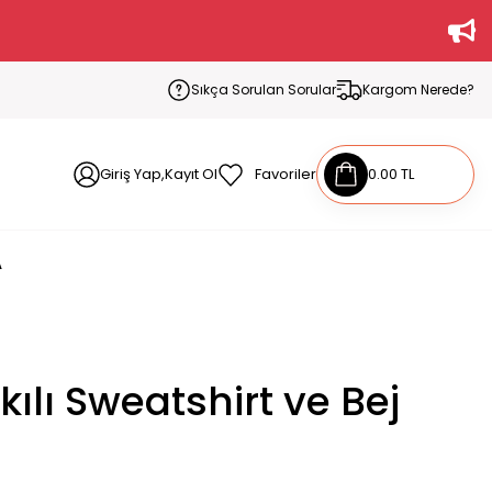
Sıkça Sorulan Sorular
Kargom Nerede?
Giriş Yap,Kayıt Ol
Favoriler
0.00 TL
A
ılı Sweatshirt ve Bej