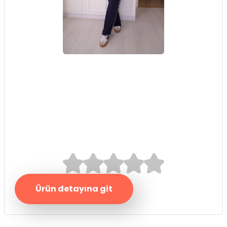
Lacivert Polo Yaka
Pike Takım
0.0/5
Ürün detayına git