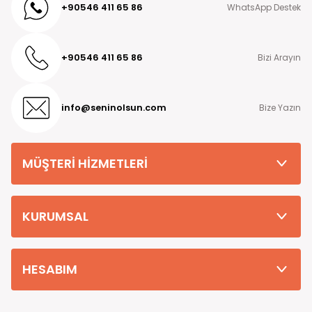
+90546 411 65 86
WhatsApp Destek
+90546 411 65 86
Bizi Arayın
info@seninolsun.com
Bize Yazın
MÜŞTERİ HİZMETLERİ
KURUMSAL
HESABIM