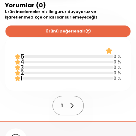
Yorumlar (0)
Ürün incelemeleriniz ile gurur duyuyoruz ve
işaretlenmedikçe onları sansürlemeyeceğiz.
Ürünü Değerlendir
0 Yorum
0.0
5
0 %
4
0 %
3
0 %
2
0 %
1
0 %
1