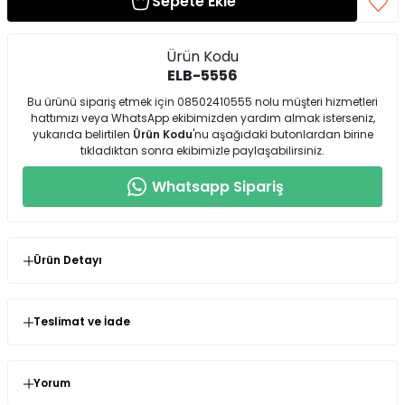
Sepete Ekle
Ürün Kodu
ELB-5556
Bu ürünü sipariş etmek için 08502410555 nolu müşteri hizmetleri
hattımızı veya WhatsApp ekibimizden yardım almak isterseniz,
yukarıda belirtilen
Ürün Kodu
'nu aşağıdaki butonlardan birine
tıkladıktan sonra ekibimizle paylaşabilirsiniz.
Whatsapp Sipariş
Ürün Detayı
Kırmızı Sırt Dekolteli Fiyonk Detaylı Elbise
Teslimat ve İade
Model Bilgileri
Seninolsun.com'dan satın almış olduğunuz ürünlerin
kullanılmamış olması şartıyla değişim veya iade süresi
siparişinizi teslim aldığınız andan itibaren 14 gündür.
Yorum
Bu ürünün görsellerindeki manken ölçüleri