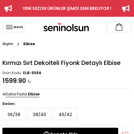
YENİ SEZON ÜRÜNLER ŞİMDİ SENİ BEKLİYOR !
Menü
Giyim
Elbise
Kırmızı Sırt Dekolteli Fiyonk Detaylı Elbise
Ürün Kodu :
ELB-5556
1599.90
₺
Daha Fazla
Elbise
Beden:
36/38
38/40
40/42