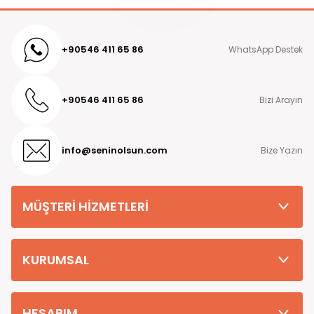
+90546 411 65 86
WhatsApp Destek
+90546 411 65 86
Bizi Arayın
info@seninolsun.com
Bize Yazın
MÜŞTERİ HİZMETLERİ
KURUMSAL
HESABIM