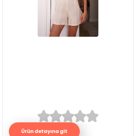
Haki Oversize
Eskitme T-Shirt, Bej
Premium Keten Şort
0.0/5
Ürün detayına git