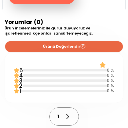
Yorumlar (0)
Ürün incelemeleriniz ile gurur duyuyoruz ve
işaretlenmedikçe onları sansürlemeyeceğiz.
Ürünü Değerlendir
0 Yorum
0.0
5
0 %
4
0 %
3
0 %
2
0 %
1
0 %
1