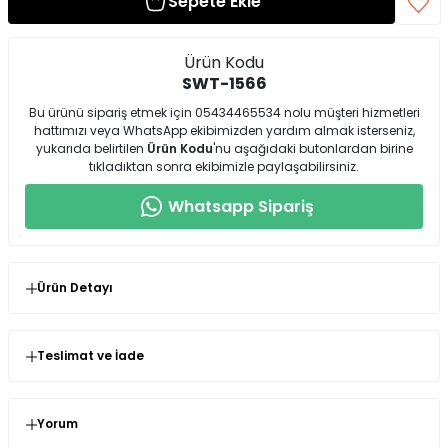
Sepete Ekle
Ürün Kodu
SWT-1566
Bu ürünü sipariş etmek için 05434465534 nolu müşteri hizmetleri
hattımızı veya WhatsApp ekibimizden yardım almak isterseniz,
yukarıda belirtilen
Ürün Kodu
'nu aşağıdaki butonlardan birine
tıkladıktan sonra ekibimizle paylaşabilirsiniz.
Whatsapp Sipariş
Ürün Detayı
Modelin Giydiği Ürün Bedeni: 36
Ürün Boyu: 67 cm
Teslimat ve İade
Ürün Cinsi:
%100 Pamuk
Seninolsun.com'dan satın almış olduğunuz ürünlerin
kullanılmamış olması şartıyla değişim veya iade süresi
siparişinizi teslim aldığınız andan itibaren 14 gündür.
Yorum