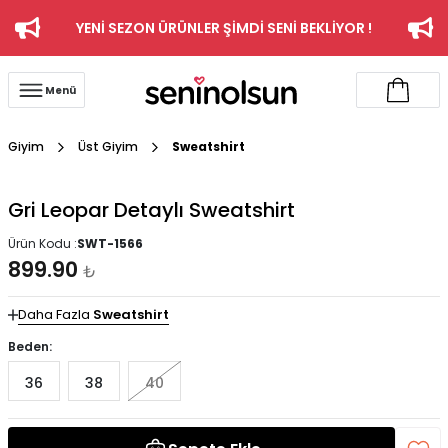
YENİ SEZON ÜRÜNLER ŞİMDİ SENİ BEKLİYOR !
Menü
Giyim
Üst Giyim
Sweatshirt
Gri Leopar Detaylı Sweatshirt
Ürün Kodu :
SWT-1566
899.90
₺
Daha Fazla
Sweatshirt
Beden:
36
38
40