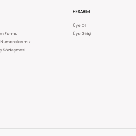
Türkiye'nin her yerine Kapıda ödemeli sipariş vereb
HESABIM
aracılık etmesi sebebiyle kapıda nakit ödemelerde
hizmet bedeli alınmaktadır.
Üye Ol
Teslimat Süresi:
im Formu
Üye Girişi
Siparişinizi oluşturduktan sonra en geç 24 saat iç
 Numaralarımız
edildikten sonra 1 ile 3 iş günü içerisinde Yurtiçi kar
teslimatların biraz daha uzun sürebileceğini lütfen 
ış Sözleşmesi