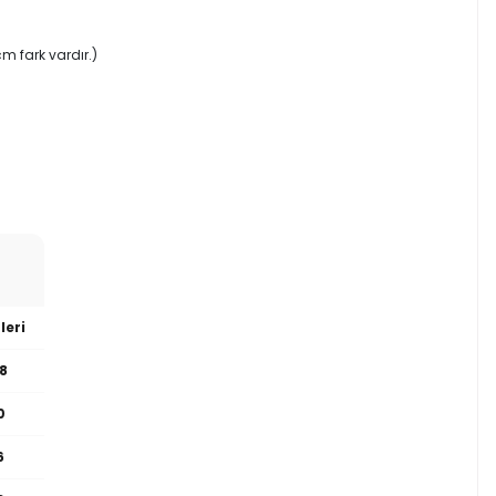
m fark vardır.)
leri
8
0
6