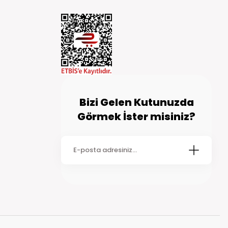
ilirsiniz. Kapıda ödemeli siparişlerde kargo şirketinin ödeme işlemine
 90 TL ve kapıda kredi kartı ile ödemelerde 90 TL kapıda ödeme
inde kargoya teslim edilmektedir. Siparişiniz kargoya teslim
go şirketi tarafından size ulaştırılır. Bazı kırsal bölgelerde
dikkate alınız.
Bizi Gelen Kutunuzda
Görmek İster misiniz?