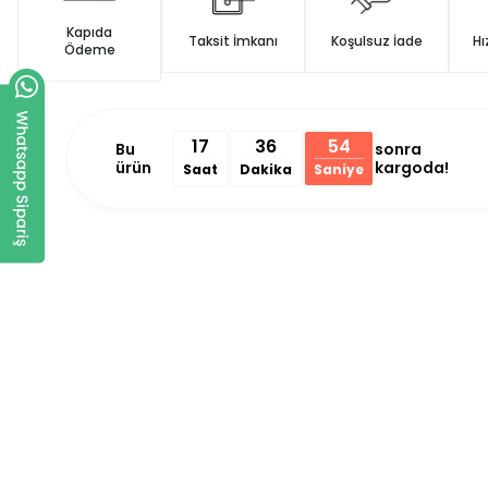
Kapıda
Taksit İmkanı
Koşulsuz İade
Hı
Ödeme
17
36
53
Bu
sonra
ürün
kargoda!
Saat
Dakika
Saniye