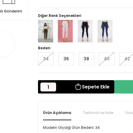
zlı Gönderim
Diğer Renk Seçenekleri
Beden:
34
36
38
40
42
Sepete Ekle
Ürün Açıklama
Teslimat ve İade
Yor
Modelin Giydiği Ürün Bedeni: 34