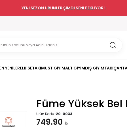
YENİ SEZON ÜRÜNLER ŞİMDİ SENİ BEKLİYOR !
EN YENİLER
ELBİSE
TAKIM
ÜST GİYİM
ALT GİYİM
DIŞ GİYİM
TAKI
ÇANT
Füme Yüksek Bel 
Ürün Kodu :
20-0033
749.90
₺