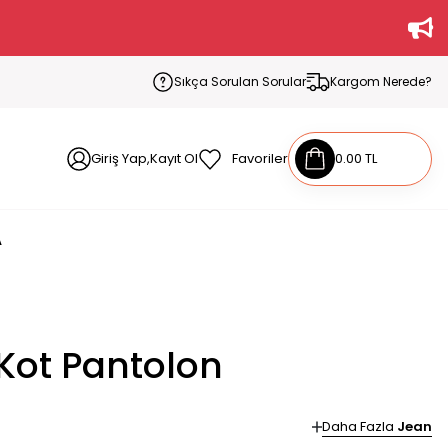
Sıkça Sorulan Sorular
Kargom Nerede?
Giriş Yap,Kayıt Ol
Favoriler
0.00 TL
A
Kot Pantolon
Daha Fazla
Jean