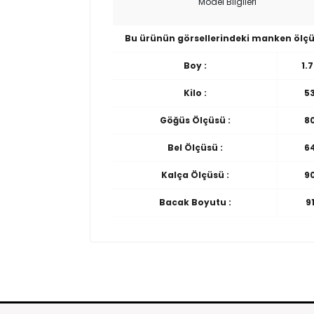
Model Bilgileri
Bu ürünün görsellerindeki manken ölçü
Boy :
1.
Kilo :
5
Göğüs Ölçüsü :
8
Bel Ölçüsü :
6
Kalça Ölçüsü :
9
Bacak Boyutu :
9
Seninolsun.com'dan satın almış olduğunuz ürünle
Yorum (0)
siparişinizi teslim aldığınız andan itibaren 14 günd
Ürün incelemeleriniz ile gurur duyuyoruz v
İade ve değişim süreçlerini daha hızlı yapmak için s
iade yada değişime gönderebilirsiniz.