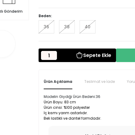
zlı Gönderim
Beden:
36
38
40
Sepete Ekle
Ürün Açıklama
Teslimat ve İade
Yor
Modelin Giydiği Ürün Bedeni:36
Ürün Boyu: 83 cm
Ürün cinsi: %100 polyester
İç kısmı yarım astarlıdır.
Beli lastikli ve dantel formdadır.