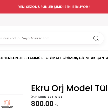
YENİ SEZON ÜRÜNLER ŞİMDİ SENİ BEKLİYOR !
EN YENİLER
ELBİSE
TAKIM
ÜST GİYİM
ALT GİYİM
DIŞ GİYİM
TAKI
ÇANT
Ekru Orj Model Tül
Ürün Kodu :
SRT-0176
800.00
₺