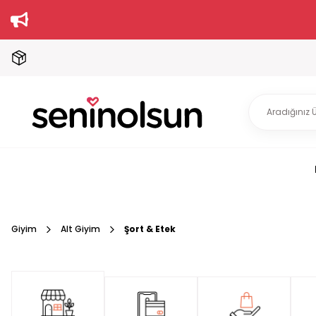
Giyim
Alt Giyim
Şort & Etek