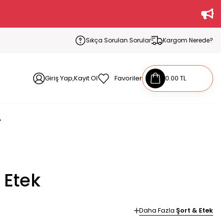
Sıkça Sorulan Sorular
Kargom Nerede?
Giriş Yap,Kayıt Ol
Favoriler
0.00 TL
A
 Etek
Daha Fazla
Şort & Etek