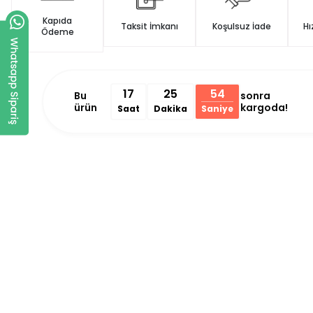
Kapıda
Taksit İmkanı
Koşulsuz İade
Hı
Ödeme
17
25
53
Bu
sonra
ürün
kargoda!
Saat
Dakika
Saniye