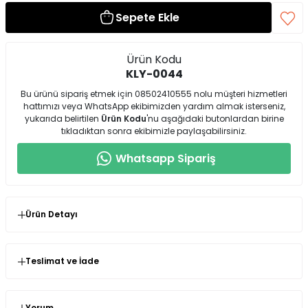
Sepete Ekle
Ürün Kodu
KLY-0044
Bu ürünü sipariş etmek için 08502410555 nolu müşteri hizmetleri
hattımızı veya WhatsApp ekibimizden yardım almak isterseniz,
yukarıda belirtilen
Ürün Kodu
'nu aşağıdaki butonlardan birine
tıkladıktan sonra ekibimizle paylaşabilirsiniz.
Whatsapp Sipariş
Ürün Detayı
Çelik Yusufçuk Gold Kolye 45 Cm
Teslimat ve İade
Seninolsun.com'dan satın almış olduğunuz ürünlerin
kullanılmamış olması şartıyla değişim veya iade süresi
siparişinizi teslim aldığınız andan itibaren 14 gündür.
Yorum