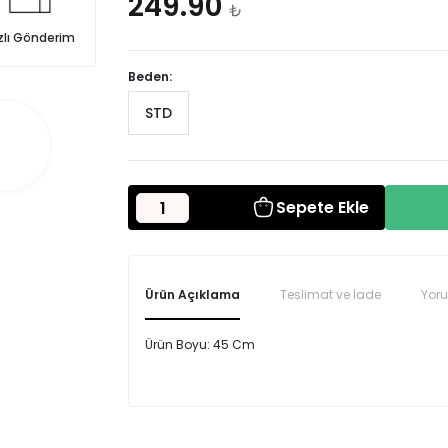
249.90
₺
zlı Gönderim
Beden:
STD
Sepete Ekle
Ürün Açıklama
Teslimat ve İade
Yor
Ürün Boyu: 45 Cm
Seninolsun.com'dan satın almış olduğunuz ürünle
Yorum (0)
siparişinizi teslim aldığınız andan itibaren 14 günd