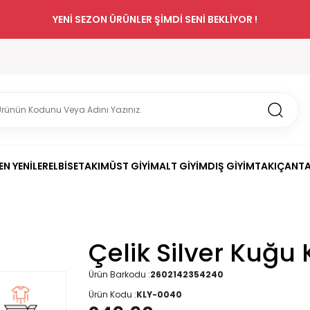
YENİ SEZON ÜRÜNLER ŞİMDİ SENİ BEKLİYOR !
EN YENİLER
ELBİSE
TAKIM
ÜST GİYİM
ALT GİYİM
DIŞ GİYİM
TAKI
ÇANT
Çelik Silver Kuğu
Ürün Barkodu :
2602142354240
Ürün Kodu :
KLY-0040