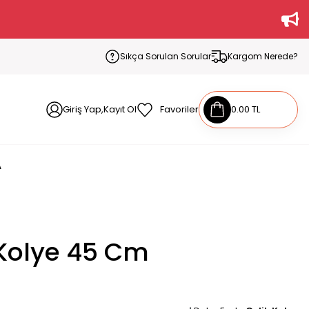
Sıkça Sorulan Sorular
Kargom Nerede?
Giriş Yap,Kayıt Ol
Favoriler
0.00 TL
A
 Kolye 45 Cm