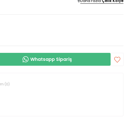
Daha Fazla
Çelik Kolye
Whatsapp Sipariş
um (0)
rin kullanılmamış olması şartıyla değişim veya iade süresi
ür.