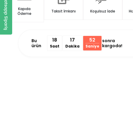
Kapıda
Taksit İmkanı
Koşulsuz İade
Hı
Ödeme
18
17
52
Bu
sonra
ürün
kargoda!
Saat
Dakika
Saniye