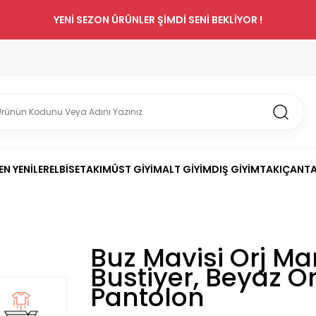
YENİ SEZON ÜRÜNLER ŞİMDİ SENİ BEKLİYOR !
EN YENİLER
ELBİSE
TAKIM
ÜST GİYİM
ALT GİYİM
DIŞ GİYİM
TAKI
ÇANT
Buz Mavisi Orj Mar
Bustiyer, Beyaz Or
Pantolon