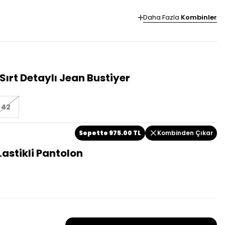
Daha Fazla
Kombinler
Sırt Detaylı Jean Bustiyer
42
Sepette
975.00
TL
Kombinden Çıkar
Lastikli Pantolon
Bu ürün tükendiği için kombine dahil değildir!