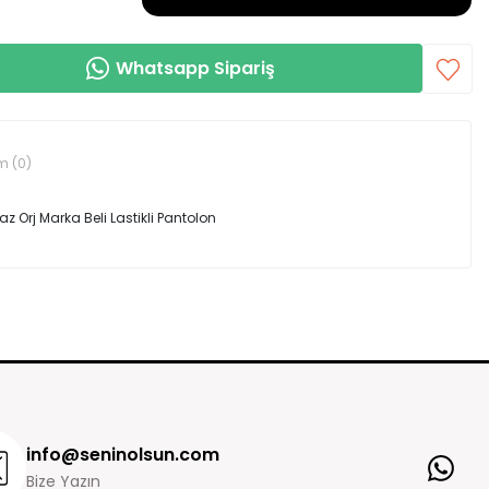
Whatsapp Sipariş
m (0)
az Orj Marka Beli Lastikli Pantolon
rin kullanılmamış olması şartıyla değişim veya iade süresi
ür.
e işaretlenmedikçe onları sansürlemeyeceğiz.
izlere paket içinde gönderdiğimiz faturası ile birlikte ürünleri bize
abul onayı aldıktan sonra, ödeme şeklinize sadık kalınarak paranız
Ürünü Değerlendir
 iadeniz ödeme yaptığınız kartınıza iade gönderiniz iade ekibimiz
info@seninolsun.com
inde iade edilir.
Bize Yazın