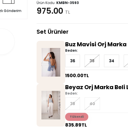
Ürün Kodu :
KMBN-3593
975.00
zlı Gönderim
TL
Set Ürünler
Buz Mavisi Orj Marka 
Beden:
36
38
34
1500.00
TL
Beyaz Orj Marka Beli 
Beden:
38
40
Tükendi
835.89
TL