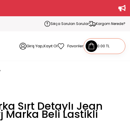
Sıkça Sorulan Sorular
Kargom Nerede?
Giriş Yap,Kayıt Ol
Favoriler
0.00 TL
A
ka Sırt Detaylı Jean
j Marka Beli Lastikli