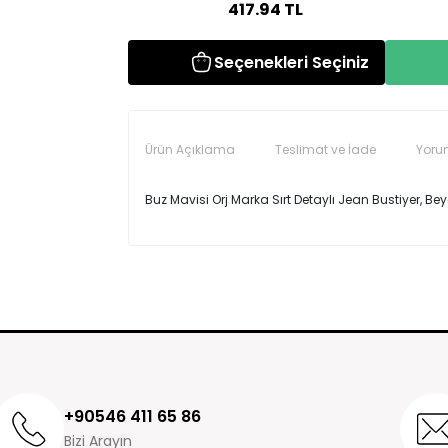
417.94
TL
Seçenekleri Seçiniz
Ürün Açıklama
Teslimat ve İade
Yoru
Buz Mavisi Orj Marka Sırt Detaylı Jean Bustiyer, Bey
Seninolsun.com'dan satın almış olduğunuz ürünle
Yorum (0)
siparişinizi teslim aldığınız andan itibaren 14 günd
Ürün incelemeleriniz ile gurur duyuyoruz v
İade ve değişim süreçlerini daha hızlı yapmak için s
iade yada değişime gönderebilirsiniz.
Ürün iadesi yaptığınız zaman, ürün incelemeden k
iade yapılmaktadır.
Ödemenizi kredi kartıyla gerçekleştirdiyseniz para
+90546 411 65 86
tarafından onaylandıktan sonra 3-7 iş günü içeris
Bizi Arayın