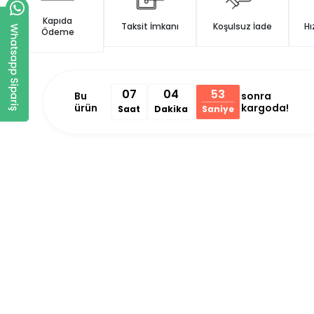
Kapıda
Taksit İmkanı
Koşulsuz İade
Hı
Ödeme
07
04
53
Bu
sonra
ürün
kargoda!
Saat
Dakika
Saniye