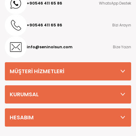
+90546 411 65 86
WhatsApp Destek
+90546 411 65 86
Bizi Arayın
info@seninolsun.com
Bize Yazın
MÜŞTERİ HİZMETLERİ
KURUMSAL
HESABIM