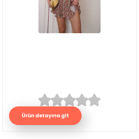
Bordo Kuşaklı Şort
Etek
0.0/5
Ürün detayına git