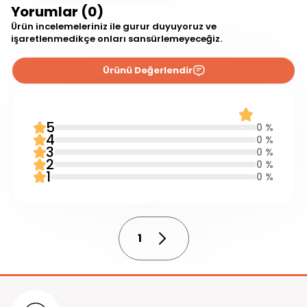
Yorumlar (0)
Ürün incelemeleriniz ile gurur duyuyoruz ve
işaretlenmedikçe onları sansürlemeyeceğiz.
Ürünü Değerlendir
0 Yorum
0.0
5
0 %
4
0 %
3
0 %
2
0 %
1
0 %
1