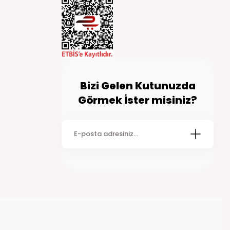
 90 TL ve kapıda kredi kartı ile ödemelerde 90 TL kapıda ödeme
inde kargoya teslim edilmektedir. Siparişiniz kargoya teslim
go şirketi tarafından size ulaştırılır. Bazı kırsal bölgelerde
dikkate alınız.
Bizi Gelen Kutunuzda
Görmek İster misiniz?