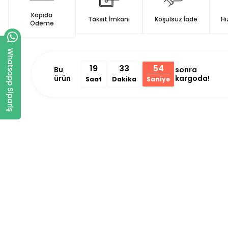
Kapıda
Taksit İmkanı
Koşulsuz İade
Hı
Ödeme
19
33
53
Bu
sonra
ürün
kargoda!
Saat
Dakika
Saniye