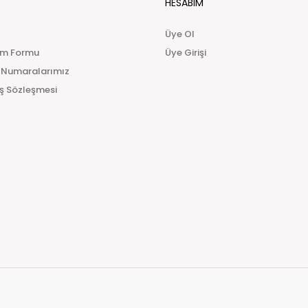
HESABIM
aracılık etmesi sebebiyle kapıda nakit ödemelerde
hizmet bedeli alınmaktadır.
Üye Ol
Teslimat Süresi:
im Formu
Üye Girişi
Siparişinizi oluşturduktan sonra en geç 24 saat iç
 Numaralarımız
edildikten sonra 1 ile 3 iş günü içerisinde Yurtiçi kar
teslimatların biraz daha uzun sürebileceğini lütfen 
ış Sözleşmesi