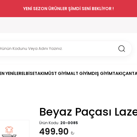
YENİ SEZON ÜRÜNLER ŞİMDİ SENİ BEKLİYOR !
EN YENİLER
ELBİSE
TAKIM
ÜST GİYİM
ALT GİYİM
DIŞ GİYİM
TAKI
ÇANT
Beyaz Paçası Laz
Ürün Kodu :
20-0085
499.90
₺