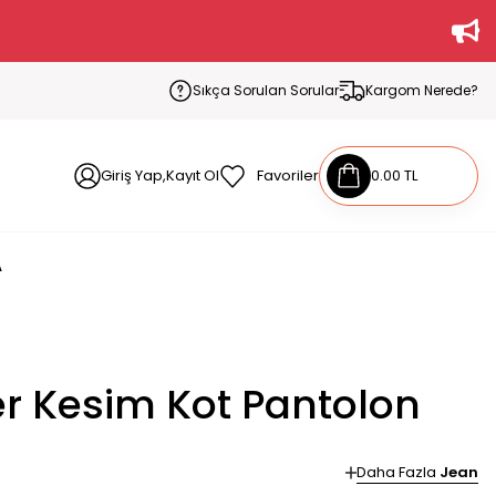
Sıkça Sorulan Sorular
Kargom Nerede?
Giriş Yap,Kayıt Ol
Favoriler
0.00 TL
A
er Kesim Kot Pantolon
Daha Fazla
Jean