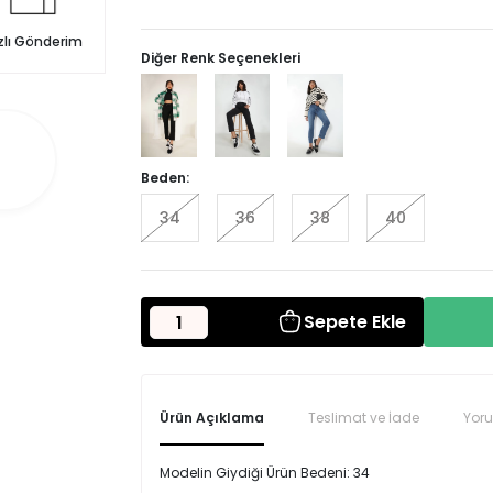
zlı Gönderim
Diğer Renk Seçenekleri
Beden:
34
36
38
40
Sepete Ekle
Ürün Açıklama
Teslimat ve İade
Yor
Modelin Giydiği Ürün Bedeni: 34