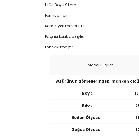
Ürün Boyu:91 cm
Fermuarlıdır.
Kemer yeri mevcuttur.
Paçası kesik detaylıdır.
Esnek kumaştır.
Model Bilgileri
Bu ürünün görsellerindeki manken ölçü
Boy :
16
Kilo :
5
Beden Ölçüsü :
3
Göğüs Ölçüsü :
8