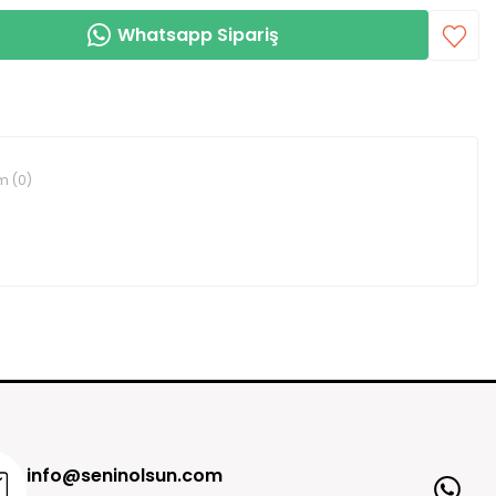
Whatsapp Sipariş
m (0)
rin kullanılmamış olması şartıyla değişim veya iade süresi
ür.
e işaretlenmedikçe onları sansürlemeyeceğiz.
izlere paket içinde gönderdiğimiz faturası ile birlikte ürünleri bize
abul onayı aldıktan sonra, ödeme şeklinize sadık kalınarak paranız
Ürünü Değerlendir
 iadeniz ödeme yaptığınız kartınıza iade gönderiniz iade ekibimiz
info@seninolsun.com
inde iade edilir.