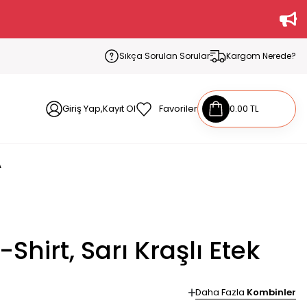
Sıkça Sorulan Sorular
Kargom Nerede?
Giriş Yap,Kayıt Ol
Favoriler
0.00 TL
A
Shirt, Sarı Kraşlı Etek
Daha Fazla
Kombinler