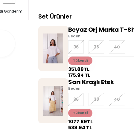
zlı Gönderim
Set Ürünler
Beyaz Orj Marka T-Sh
Beden:
36
38
40
Tükendi
351.89
TL
175.94
TL
Sarı Kraşlı Etek
Beden:
36
38
40
Tükendi
1077.89
TL
538.94
TL