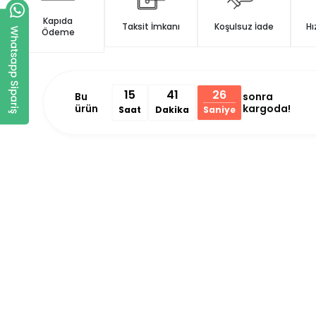
Kapıda
Taksit İmkanı
Koşulsuz İade
Hı
Ödeme
15
41
26
Bu
sonra
ürün
kargoda!
Saat
Dakika
Saniye