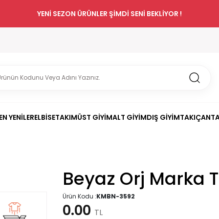
YENİ SEZON ÜRÜNLER ŞİMDİ SENİ BEKLİYOR !
EN YENİLER
ELBİSE
TAKIM
ÜST GİYİM
ALT GİYİM
DIŞ GİYİM
TAKI
ÇANT
Beyaz Orj Marka T-
Ürün Kodu :
KMBN-3592
0.00
TL