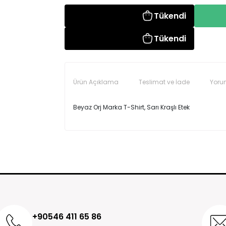
Tükendi
Tükendi
Ürün Açıklama
Teslimat ve İade
Yoru
Beyaz Orj Marka T-Shirt, Sarı Kraşlı Etek
Seninolsun.com'dan satın almış olduğunuz ürünle
Yorum (0)
siparişinizi teslim aldığınız andan itibaren 14 günd
Ürün incelemeleriniz ile gurur duyuyoruz v
İade ve değişim süreçlerini daha hızlı yapmak için s
iade yada değişime gönderebilirsiniz.
Ürün iadesi yaptığınız zaman, ürün incelemeden k
iade yapılmaktadır.
Ödemenizi kredi kartıyla gerçekleştirdiyseniz para
+90546 411 65 86
tarafından onaylandıktan sonra 3-7 iş günü içeris