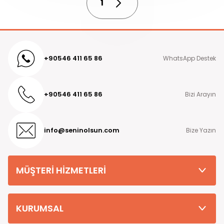
1
+90546 411 65 86
WhatsApp Destek
+90546 411 65 86
Bizi Arayın
info@seninolsun.com
Bize Yazın
MÜŞTERİ HİZMETLERİ
KURUMSAL