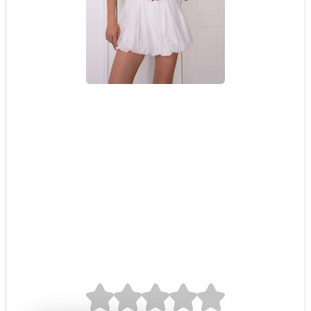
Beyaz Boyundan
Bağlamalı Crop,
Beyaz Balon Şort
Etek
0.0/5