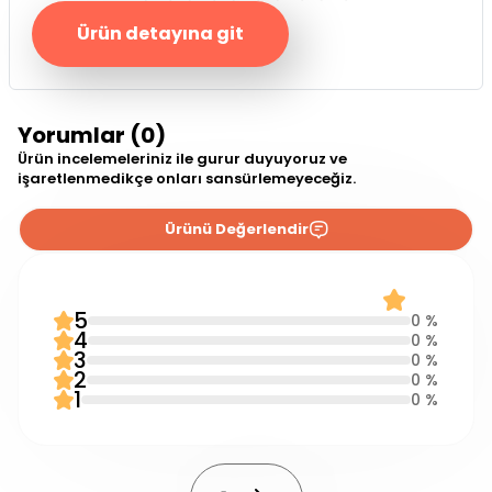
Ürün detayına git
Yorumlar (0)
Ürün incelemeleriniz ile gurur duyuyoruz ve
işaretlenmedikçe onları sansürlemeyeceğiz.
Ürünü Değerlendir
0 Yorum
0.0
5
0 %
4
0 %
3
0 %
2
0 %
1
0 %