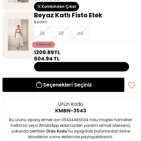
Kombinden Çıkar
Beyaz Katlı Fisto Etek
Beden:
36
38
40
Tükendi
1209.89
TL
604.94
TL
Bu ürün tükendiği için kombine dahil değildir!
Seçenekleri Seçiniz
Ürün Kodu
KMBN-3543
Bu ürünü sipariş etmek için 05434465534 nolu müşteri hizmetleri
hattımızı veya WhatsApp ekibimizden yardım almak isterseniz,
yukarıda belirtilen
Ürün Kodu
'nu aşağıdaki butonlardan birine
tıkladıktan sonra ekibimizle paylaşabilirsiniz.