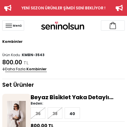
YENİ SEZON ÜRÜNLER ŞİMDİ SENİ BEKLİYOR !
Menü
Kombinler
Ürün Kodu :
KMBN-3543
800.00
TL
Daha Fazla
Kombinler
Set Ürünler
Beyaz Bisiklet Yaka Detaylı
Gömlek
Beden:
36
38
40
800.00
TL