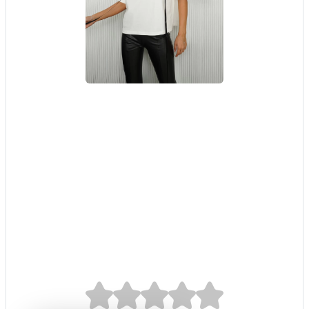
Beyaz Bikini
Görünümlü T-Shirt,
Siyah Önü Yırtmaçlı
Deri Tayt
0.0/5