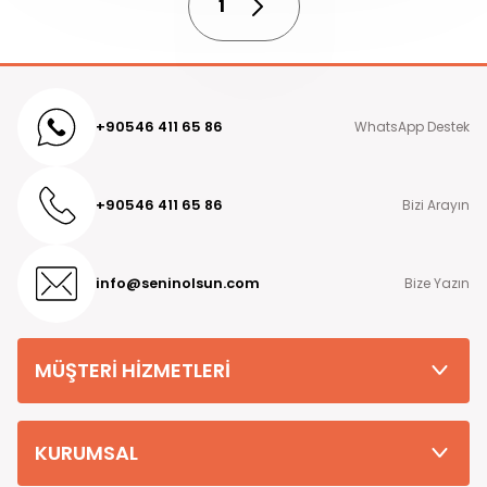
1
+90546 411 65 86
WhatsApp Destek
+90546 411 65 86
Bizi Arayın
info@seninolsun.com
Bize Yazın
MÜŞTERİ HİZMETLERİ
KURUMSAL