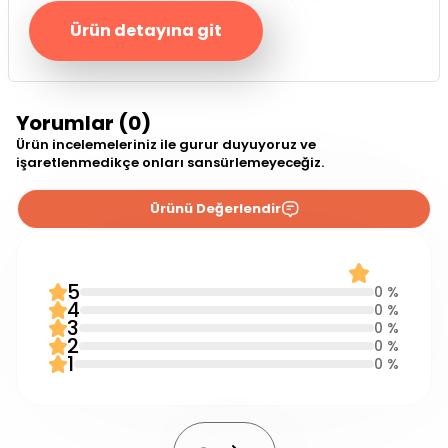
Ürün detayına git
Yorumlar (0)
Ürün incelemeleriniz ile gurur duyuyoruz ve
işaretlenmedikçe onları sansürlemeyeceğiz.
Ürünü Değerlendir
0 Yorum
0.0
5
0 %
4
0 %
3
0 %
2
0 %
1
0 %