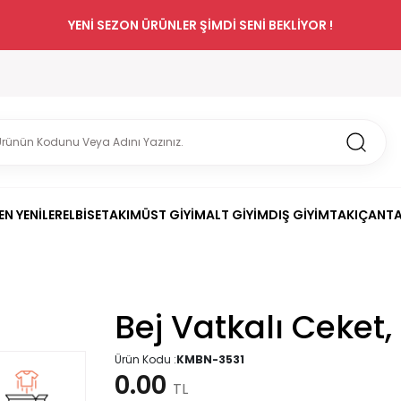
YENİ SEZON ÜRÜNLER ŞİMDİ SENİ BEKLİYOR !
EN YENİLER
ELBİSE
TAKIM
ÜST GİYİM
ALT GİYİM
DIŞ GİYİM
TAKI
ÇANT
Bej Vatkalı Ceket,
Ürün Kodu :
KMBN-3531
0.00
TL