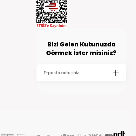
inde kargoya teslim edilmektedir. Siparişiniz kargoya teslim
go şirketi tarafından size ulaştırılır. Bazı kırsal bölgelerde
dikkate alınız.
Bizi Gelen Kutunuzda
Görmek İster misiniz?