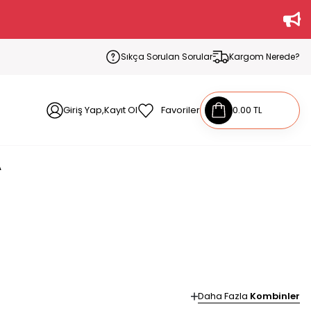
Sıkça Sorulan Sorular
Kargom Nerede?
Giriş Yap,Kayıt Ol
Favoriler
0.00 TL
A
Daha Fazla
Kombinler