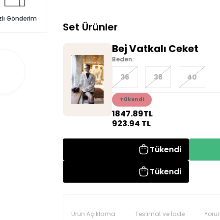
zlı Gönderim
Set Ürünler
Bej Vatkalı Ceket
Beden:
36
38
40
Tükendi
1847.89
TL
923.94
TL
Tükendi
Tükendi
Ürün Açıklama
Teslimat ve İade
Yoru