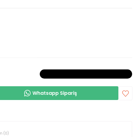
Bu ürün tükendiği için kombine dahil değildir!
Whatsapp Sipariş
m (0)