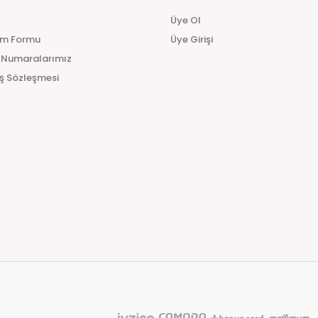
hizmet bedeli alınmaktadır.
Üye Ol
Teslimat Süresi:
im Formu
Üye Girişi
Siparişinizi oluşturduktan sonra en geç 24 saat iç
 Numaralarımız
edildikten sonra 1 ile 3 iş günü içerisinde Yurtiçi kar
teslimatların biraz daha uzun sürebileceğini lütfen 
ış Sözleşmesi