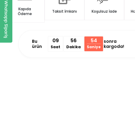
Kapıda
Taksit İmkanı
Koşulsuz İade
Hı
Ödeme
09
56
53
Bu
sonra
ürün
kargoda!
Saat
Dakika
Saniye