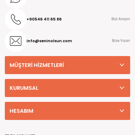
+90546 411 65 86
Bizi Arayın
info@seninolsun.com
Bize Yazın
MÜŞTERİ HİZMETLERİ
KURUMSAL
HESABIM