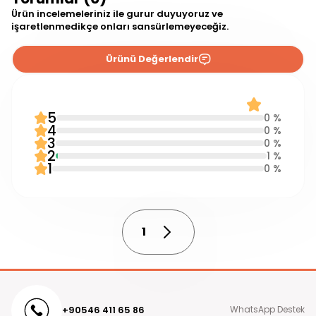
Ürün incelemeleriniz ile gurur duyuyoruz ve
işaretlenmedikçe onları sansürlemeyeceğiz.
Ürünü Değerlendir
0 Yorum
2.0
5
0 %
4
0 %
3
0 %
2
1 %
1
0 %
1
+90546 411 65 86
WhatsApp Destek