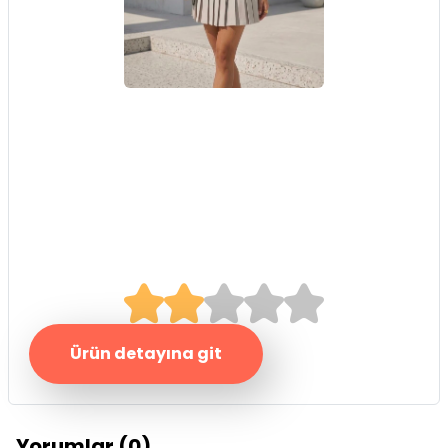
Bej Blazer Çentik
Yaka Elbise
2.0/5
Ürün detayına git
Yorumlar (0)