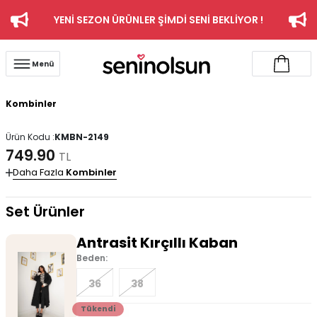
YENİ SEZON ÜRÜNLER ŞİMDİ SENİ BEKLİYOR !
Menü
Kombinler
Ürün Kodu :
KMBN-2149
749.90
TL
Daha Fazla
Kombinler
Set Ürünler
Antrasit Kırçıllı Kaban
Beden:
36
38
Tükendi