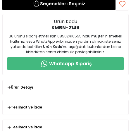
Seçenekleri Seçiniz
Ürün Kodu
KMBN-2149
Bu ürünü sipariş etmek için 08502410555 nolu müşteri hizmetleri
hattımızı veya WhatsApp ekibimizden yardım almak isterseniz,
yukarıda belirtilen
Ürün Kodu
'nu aşağıdaki butonlardan birine
tıkladıktan sonra ekibimizle paylaşabilirsiniz.
Whatsapp Sipariş
Ürün Detayı
Teslimat ve İade
Seninolsun.com'dan satın almış olduğunuz ürünlerin
kullanılmamış olması şartıyla değişim veya iade süresi
siparişinizi teslim aldığınız andan itibaren 14 gündür.
Teslimat ve İade