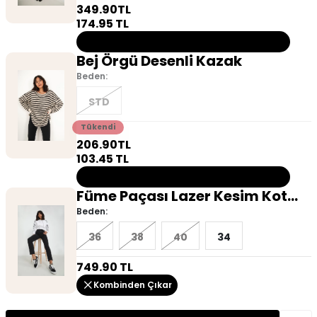
349.90
TL
174.95
TL
Bu ürün tükendiği için kombine dahil değildir!
Bej Örgü Desenli Kazak
Beden:
STD
Tükendi
206.90
TL
103.45
TL
Bu ürün tükendiği için kombine dahil değildir!
Füme Paçası Lazer Kesim Kot
Pantolon
Beden:
36
38
40
34
749.90
TL
Kombinden Çıkar