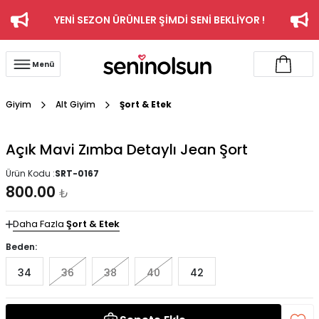
YENİ SEZON ÜRÜNLER ŞİMDİ SENİ BEKLİYOR !
Menü
Giyim
Alt Giyim
Şort & Etek
Açık Mavi Zımba Detaylı Jean Şort
Ürün Kodu :
SRT-0167
800.00
₺
Daha Fazla
Şort & Etek
Beden:
34
36
38
40
42