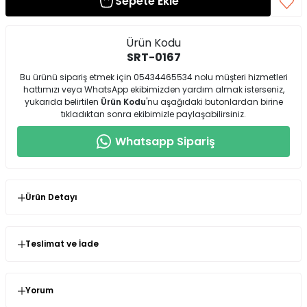
Sepete Ekle
Ürün Kodu
SRT-0167
Bu ürünü sipariş etmek için 05434465534 nolu müşteri hizmetleri
hattımızı veya WhatsApp ekibimizden yardım almak isterseniz,
yukarıda belirtilen
Ürün Kodu
'nu aşağıdaki butonlardan birine
tıkladıktan sonra ekibimizle paylaşabilirsiniz.
Whatsapp Sipariş
Ürün Detayı
Modelin üzerinde bulunan benden 34
Ürün Boyu : 32cm
Teslimat ve İade
Esnek değildir.
Seninolsun.com'dan satın almış olduğunuz ürünlerin
kullanılmamış olması şartıyla değişim veya iade süresi
Kemer yeri mevcuttur.
siparişinizi teslim aldığınız andan itibaren 14 gündür.
Yorum