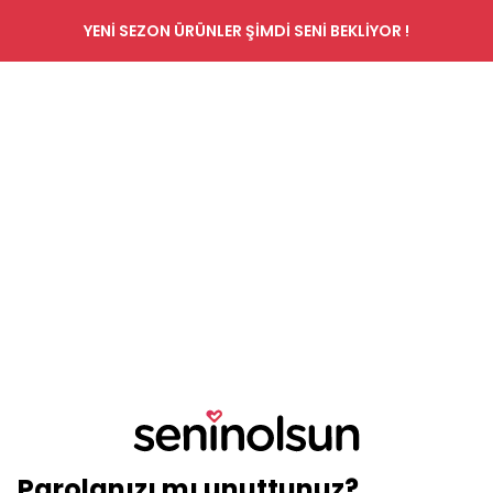
YENİ SEZON ÜRÜNLER ŞİMDİ SENİ BEKLİYOR !
Parolanızı mı unuttunuz?